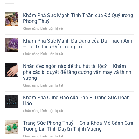
Khám Phá Sức Mạnh Tinh Thần của Đá Quý trong
Phong Thuỷ
Chức năng bình luận bị tắt
ở
Khám
Phá
Khám Phá Sức Mạnh Đa Dạng của Đá Thạch Anh
Sức
– Từ Trị Liệu Đến Trang Trí
Mạnh
Chức năng bình luận bị tắt
ở
Tinh
Khám
Thần
Phá
Nhẫn đeo ngón nào để thu hút tài lộc? – Khám
của
Sức
Đá
phá các bí quyết để tăng cường vận may và thịnh
Mạnh
Quý
vượng
Đa
trong
Chức năng bình luận bị tắt
ở
Dạng
Phong
Nhẫn
của
Thuỷ
đeo
Đá
Khám Phá Cung Đạo của Bạn – Trang Sức Hoàn
ngón
Thạch
Hảo
nào
Anh
Chức năng bình luận bị tắt
ở
để
–
Khám
thu
Từ
Phá
Trang Sức Phong Thuỷ – Chìa Khóa Mở Cánh Cửa
hút
Trị
Cung
tài
Tương Lai Tình Duyên Thịnh Vượng
Liệu
Đạo
lộc?
Đến
Chức năng bình luận bị tắt
ở
của
–
Trang