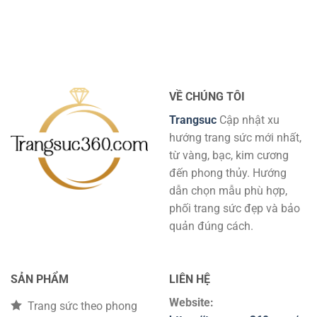
Trang
Bạn
Khám
Trí
Sức
–
phá
Phong
Trang
các
Thuỷ
Sức
bí
–
Hoàn
quyết
Chìa
Hảo
để
Khóa
tăng
Mở
cường
VỀ CHÚNG TÔI
Cánh
vận
Cửa
Trangsuc
Cập nhật xu
may
Tương
và
hướng trang sức mới nhất,
Lai
thịnh
Tình
từ vàng, bạc, kim cương
vượng
Duyên
đến phong thủy. Hướng
Thịnh
Vượng
dẫn chọn mẫu phù hợp,
phối trang sức đẹp và bảo
quản đúng cách.
SẢN PHẨM
LIÊN HỆ
Website:
Trang sức theo phong