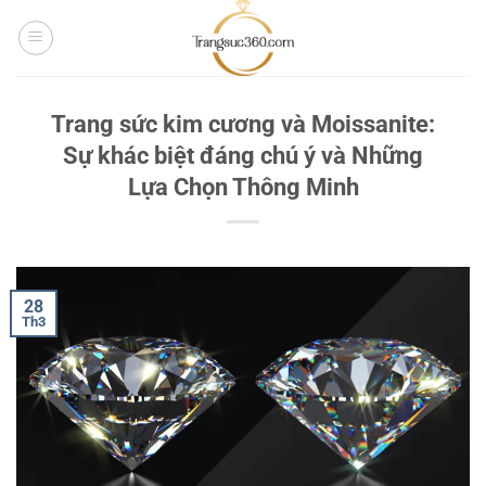
Bỏ
qua
nội
dung
Trang sức kim cương và Moissanite:
Sự khác biệt đáng chú ý và Những
Lựa Chọn Thông Minh
28
Th3